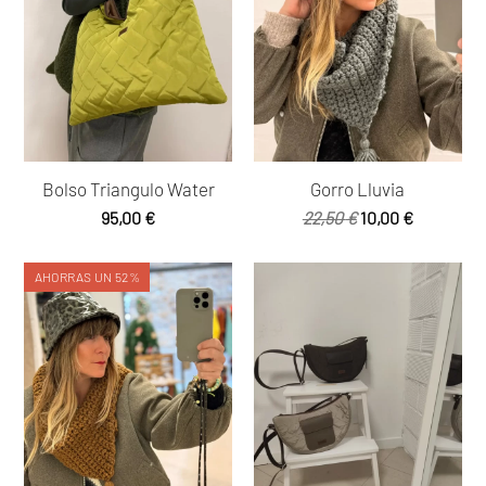
Bolso Triangulo Water
Gorro Lluvia
El
El
95,00
€
22,50
€
10,00
€
precio
precio
original
actual
AHORRAS UN 52%
era:
es:
22,50 €.
10,00 €.