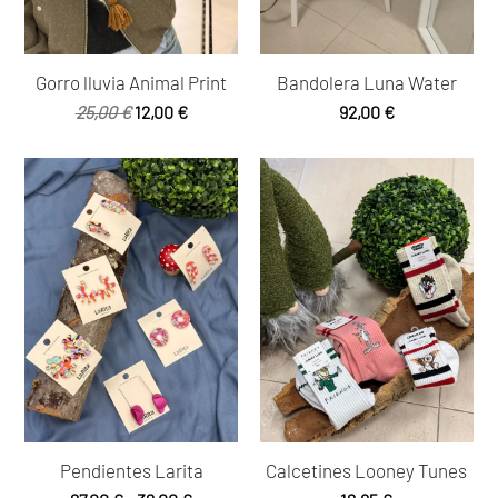
Gorro lluvia Animal Print
Bandolera Luna Water
El
El
25,00
€
12,00
€
92,00
€
precio
precio
original
actual
era:
es:
25,00 €.
12,00 €.
Pendientes Larita
Calcetines Looney Tunes