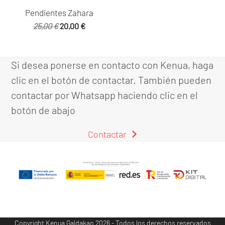
Pendientes Zahara
El
El
25,00
€
20,00
€
precio
precio
original
actual
era:
es:
Si desea ponerse en contacto con Kenua, haga
25,00 €.
20,00 €.
clic en el botón de contactar. También pueden
contactar por Whatsapp haciendo clic en el
botón de abajo
Contactar
Copyright
Kenua Galdakao
2026 - Todos los derechos reservados