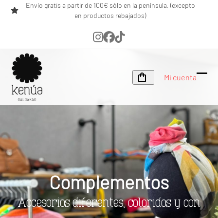
Skip
Envío gratis a partir de 100€ sólo en la península, (excepto
en productos rebajados)
to
content
Instagram
Facebook
Tiktok
Mi cuenta
Ope
Clos
mobi
mobi
men
men
Complementos
Accesorios diferentes, coloridos y con