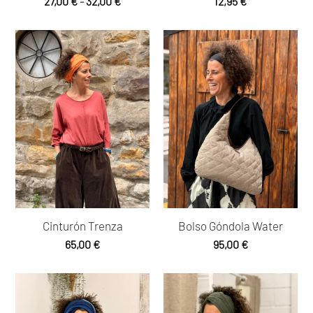
Rango
27,00
€
-
32,00
€
12,95
€
de
precios:
desde
27,00 €
hasta
32,00 €
Cinturón Trenza
Bolso Góndola Water
65,00
€
95,00
€