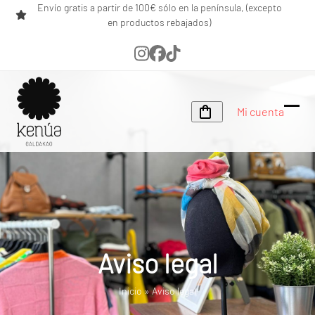
Skip
Envío gratis a partir de 100€ sólo en la península, (excepto
en productos rebajados)
to
content
Instagram
Facebook
Tiktok
Mi cuenta
Ope
Clos
mobi
mobi
men
men
Aviso legal
Inicio
»
Aviso legal