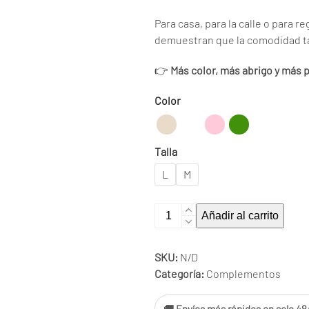
Para casa, para la calle o para re
demuestran que la comodidad ta
👉
Más color, más abrigo y más
Color
Talla
L
M
Calcetines
Añadir al carrito
Looney
Tunes
SKU:
N/D
cantidad
Categoría:
Complementos