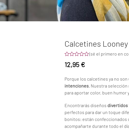
Calcetines Looney
(
sé el primero en c
Valorado
12,95
€
con
0
de
Porque los calcetines ya no so
5
intenciones
. Nuestra selección
para aportar color, buen humor 
Encontrarás diseños
divertidos 
perfectos para dar un toque dife
bonitos: están confeccionados 
acompañarte durante todo el día