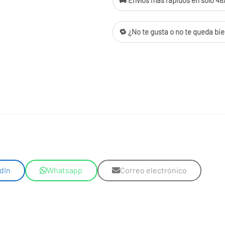
🚚 Envíos más rápidos en solo 48/
🔁 ¿No te gusta o no te queda bie
dIn
Whatsapp
Correo electrónico