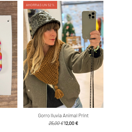
AHORRAS UN 52%
Gorro lluvia Animal Print
El
El
25,00
€
12,00
€
precio
precio