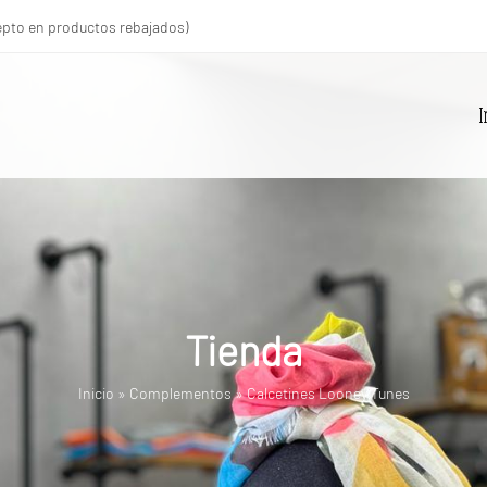
xcepto en productos rebajados)
I
Tienda
Inicio
»
Complementos
»
Calcetines Looney Tunes