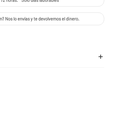
72 horas. * Solo días laborables
n? Nos lo envías y te devolvemos el dinero.