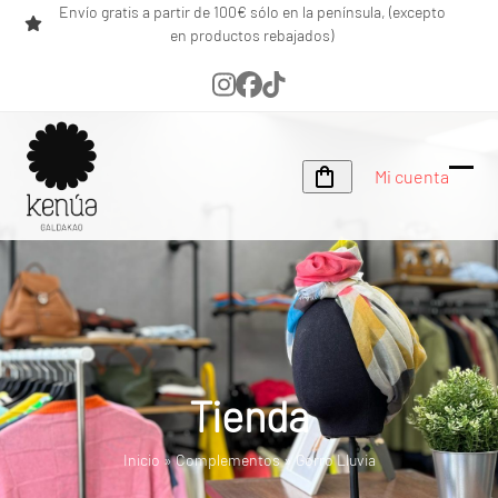
Skip
Envío gratis a partir de 100€ sólo en la península, (excepto
en productos rebajados)
to
content
Instagram
Facebook
Tiktok
Mi cuenta
Ope
Clos
mobi
mobi
men
men
Tienda
Inicio
»
Complementos
»
Gorro Lluvia