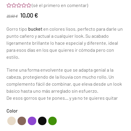
(
sé el primero en comentar
)
Valorado
El
El
10,00
€
22,50
€
con
0
precio
precio
de
Gorro tipo
bucket
en colores lisos, perfecto para darle un
5
original
actual
punto cañero y actual a cualquier look. Su acabado
era:
es:
ligeramente brillante lo hace especial y diferente, ideal
22,50 €.
10,00 €.
para esos días en los que quieres ir cómoda pero con
estilo.
Tiene una forma envolvente que se adapta genial a la
cabeza, protegiendo de la llouvia con mucho rollo. Un
complemento fácil de combinar, que eleva desde un look
básico hasta uno más arreglado sin esfuerzo.
De esos gorros que te pones… y ya no te quieres quitar
Color