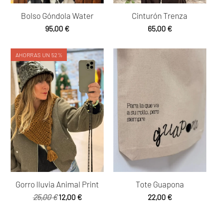
Bolso Góndola Water
Cinturón Trenza
95,00
€
65,00
€
AHORRAS UN 52%
Gorro lluvia Animal Print
Tote Guapona
El
El
25,00
€
12,00
€
22,00
€
precio
precio