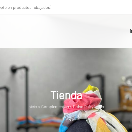
xcepto en productos rebajados)
I
Tienda
Inicio
»
Complementos
»
Bolso Puffy Water