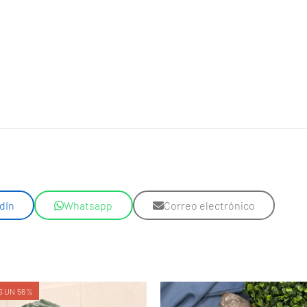
dIn
Whatsapp
Correo electrónico
 UN 56%