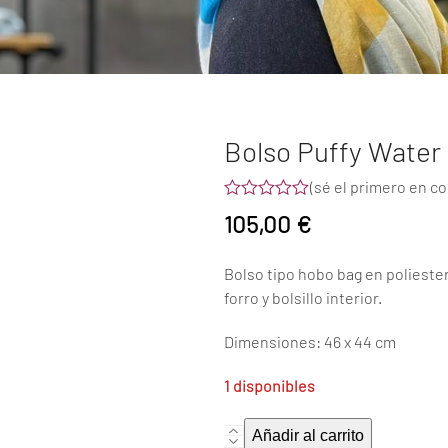
Bolso Puffy Water
(
sé el primero en c
Valorado
105,00
€
con
0
de
Bolso tipo hobo bag en poliester
5
forro y bolsillo interior.
Dimensiones: 46 x 44 cm
1 disponibles
Bolso
Añadir al carrito