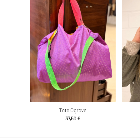
Tote Ogrove
37,50
€