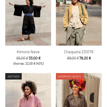
Kimono Neve
Chaqueta 230179
El
El
El
El
55,00
€
33,00
€
99,00
€
79,20
€
precio
precio
precio
precio
Ahorras:
22,00
€
(40%)
original
actual
original
actual
era:
es:
era:
es:
AGOTADO
AHORRAS UN 52%
55,00 €.
33,00 €.
99,00 €.
79,20 €.