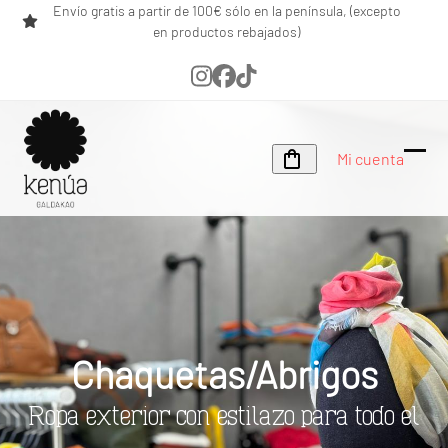
Skip
Envío gratis a partir de 100€ sólo en la península, (excepto
en productos rebajados)
to
content
Instagram
Facebook
Tiktok
Mi cuenta
Ope
Clos
mobi
mobi
men
men
Chaquetas/Abrigos
Ropa exterior con estilazo para todo el