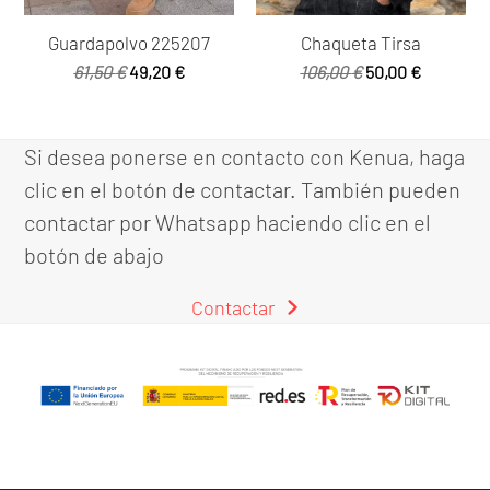
Guardapolvo 225207
Chaqueta Tirsa
El
El
El
El
61,50
€
49,20
€
106,00
€
50,00
€
precio
precio
precio
precio
original
actual
original
actual
era:
es:
era:
es:
Si desea ponerse en contacto con Kenua, haga
61,50 €.
49,20 €.
106,00 €.
50,00 €.
clic en el botón de contactar. También pueden
contactar por Whatsapp haciendo clic en el
botón de abajo
Contactar