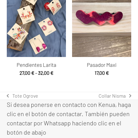
Pendientes Larita
Pasador Maxi
Rango
27,00
€
-
32,00
€
17,00
€
de
precios:
desde
Tote Ogrove
Collar Nisma
previous
next
27,00 €
Si desea ponerse en contacto con Kenua, haga
post:
post:
hasta
clic en el botón de contactar. También pueden
32,00 €
contactar por Whatsapp haciendo clic en el
botón de abajo