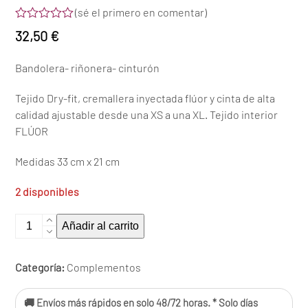
(
sé el primero en comentar
)
Valorado
32,50
€
con
0
de
Bandolera- riñonera- cinturón
5
Tejido Dry-fit, cremallera inyectada flúor y cinta de alta
calidad ajustable desde una XS a una XL. Tejido interior
FLÚOR
Medidas 33 cm x 21 cm
2 disponibles
Riñonera
Añadir al carrito
amarilla
cantidad
Categoría:
Complementos
🚚 Envíos más rápidos en solo 48/72 horas. * Solo días