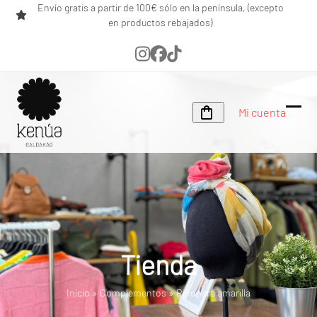
Skip
Envío gratis a partir de 100€ sólo en la península, (excepto
en productos rebajados)
to
content
Instagram
Facebook
Tiktok
Mi cuenta
Ope
Clos
mobi
mobi
men
men
Tienda
Inicio
»
Complementos
»
Riñonera amarilla