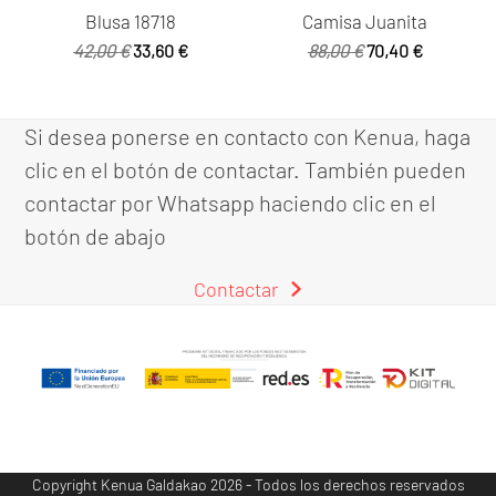
Blusa 18718
Camisa Juanita
El
El
El
El
42,00
€
33,60
€
88,00
€
70,40
€
precio
precio
precio
precio
original
actual
original
actual
era:
es:
era:
es:
Si desea ponerse en contacto con Kenua, haga
42,00 €.
33,60 €.
88,00 €.
70,40 €.
clic en el botón de contactar. También pueden
contactar por Whatsapp haciendo clic en el
botón de abajo
Contactar
Copyright
Kenua Galdakao
2026 - Todos los derechos reservados