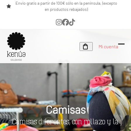
Skip
Envío gratis a partir de 100€ sólo en la península, (excepto
en productos rebajados)
to
content
Instagram
Facebook
Tiktok
Mi cuenta
Ope
Clos
mobi
mobi
men
men
Camisas
Camisas diferentes, con rollazo y la