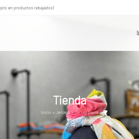
xcepto en productos rebajados)
I
Tienda
Inicio
»
Jerseys
»
Jersey Diana