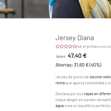
Jersey Diana
(
sé el primero en c
Valorado
El
El
47,40
€
con
79,00
€
0
precio
precio
Ahorras:
31,60
€
(40%)
de
5
original
actual
Jersey de punto de
escote redo
era:
es:
recta
que aporta comodidad y un 
79,00 €.
47,40 €.
Destaca por sus
rayas en difere
toque alegre sin perder versati
agua
crea un equilibrio perfecto, 