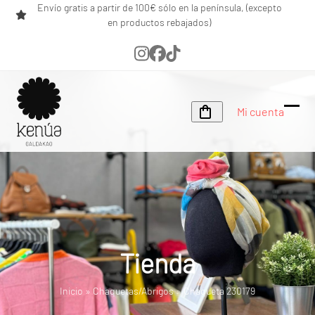
Skip
Envío gratis a partir de 100€ sólo en la península, (excepto
en productos rebajados)
to
content
Instagram
Facebook
Tiktok
Mi cuenta
Ope
Clos
mobi
mobi
men
men
Tienda
Inicio
»
Chaquetas/Abrigos
»
Chaqueta 230179