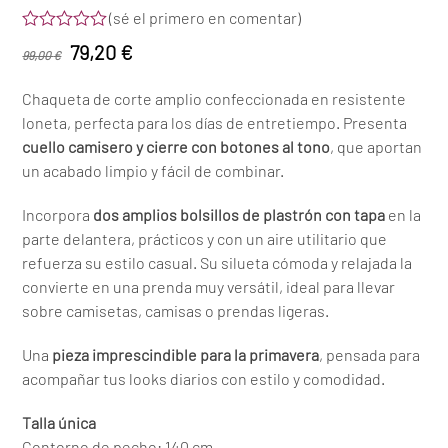
(
sé el primero en comentar
)
Valorado
El
El
79,20
€
99,00
€
con
0
precio
precio
de
Chaqueta de corte amplio confeccionada en resistente
5
original
actual
loneta, perfecta para los días de entretiempo. Presenta
era:
es:
cuello camisero y cierre con botones al tono
, que aportan
99,00 €.
79,20 €.
un acabado limpio y fácil de combinar.
Incorpora
dos amplios bolsillos de plastrón con tapa
en la
parte delantera, prácticos y con un aire utilitario que
refuerza su estilo casual. Su silueta cómoda y relajada la
convierte en una prenda muy versátil, ideal para llevar
sobre camisetas, camisas o prendas ligeras.
Una
pieza imprescindible para la primavera
, pensada para
acompañar tus looks diarios con estilo y comodidad.
Talla única
Contorno de pecho: 140 cm