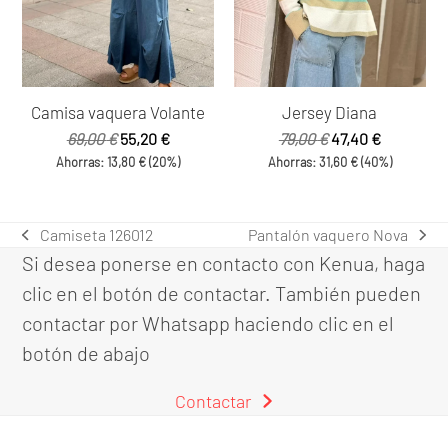
Camisa vaquera Volante
Jersey Diana
El
El
El
El
69,00
€
55,20
€
79,00
€
47,40
€
precio
precio
precio
precio
Ahorras:
13,80
€
(20%)
Ahorras:
31,60
€
(40%)
original
actual
original
actual
era:
es:
era:
es:
69,00 €.
55,20 €.
79,00 €.
47,40 €.
Camiseta 126012
Pantalón vaquero Nova
previous
next
Si desea ponerse en contacto con Kenua, haga
post:
post:
clic en el botón de contactar. También pueden
contactar por Whatsapp haciendo clic en el
botón de abajo
Contactar