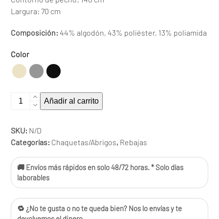
Largura: 70 cm
Composición:
44% algodón, 43% poliéster, 13% poliamida
Color
Chaqueta
Añadir al carrito
230179
cantidad
SKU:
N/D
Categorías:
Chaquetas/Abrigos
,
Rebajas
🚚 Envíos más rápidos en solo 48/72 horas. * Solo días
laborables
🔁 ¿No te gusta o no te queda bien? Nos lo envías y te
devolvemos el dinero.