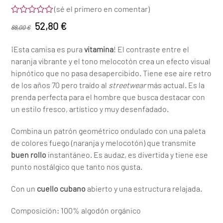
(
sé el primero en comentar
)
Valorado
El
El
52,80
€
88,00
€
con
0
precio
precio
de
¡Esta camisa es pura
vitamina
! El contraste entre el
5
original
actual
naranja vibrante y el tono melocotón crea un efecto visual
era:
es:
hipnótico que no pasa desapercibido. Tiene ese aire retro
88,00 €.
52,80 €.
de los años 70 pero traído al
streetwear
más actual. Es la
prenda perfecta para el hombre que busca destacar con
un estilo fresco, artístico y muy desenfadado.
Combina un patrón geométrico ondulado con una paleta
de colores fuego (naranja y melocotón) que transmite
buen rollo
instantáneo. Es audaz, es divertida y tiene ese
punto nostálgico que tanto nos gusta.
Con un
cuello cubano
abierto y una estructura relajada.
Composición: 100% algodón orgánico