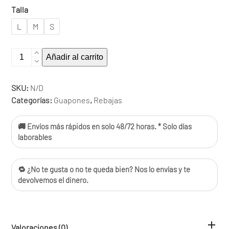
Talla
L
M
S
Camisa
Añadir al carrito
4208
cantidad
SKU:
N/D
Categorías:
Guapones
,
Rebajas
🚚 Envíos más rápidos en solo 48/72 horas. * Solo días
laborables
🔁 ¿No te gusta o no te queda bien? Nos lo envías y te
devolvemos el dinero.
Valoraciones (0)