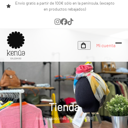
Skip
Envío gratis a partir de 100€ sólo en la península, (excepto
en productos rebajados)
to
content
Instagram
Facebook
Tiktok
Mi cuenta
Ope
Clos
mobi
mobi
men
men
Tienda
Inicio
»
Guapones
»
Camisa 4208