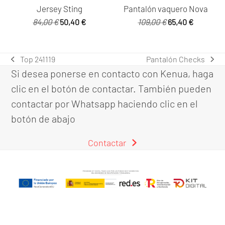
Jersey Sting
Pantalón vaquero Nova
El
El
El
El
84,00
€
50,40
€
109,00
€
65,40
€
precio
precio
precio
precio
original
actual
original
actual
era:
es:
era:
es:
Top 241119
Pantalón Checks
previous
next
84,00 €.
50,40 €.
109,00 €.
65,40 €.
Si desea ponerse en contacto con Kenua, haga
post:
post:
clic en el botón de contactar. También pueden
contactar por Whatsapp haciendo clic en el
botón de abajo
Contactar