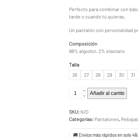
Perfecto para combinar con bási
tarde o cuando tú quieras.
Un pantalón con personalidad p
Composición
98% algodón, 2% elastano
Talla
26
27
28
29
30
31
Pantalón
Añadir al carrito
Madie
green
SKU:
N/D
cantidad
Categorías:
Pantalones
,
Rebaja
🚚 Envíos más rápidos en solo 48/