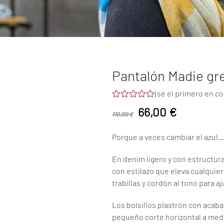
Pantalón Madie gr
(
sé el primero en c
Valorado
El
El
66,00
€
con
110,00
€
0
precio
precio
de
Porque a veces cambiar el azul…
5
original
actual
En denim ligero y con estructura
era:
es:
con estilazo que eleva cualquier
110,00 €.
66,00 €.
trabillas y cordón al tono para a
Los bolsillos plastrón con acaba
pequeño corte horizontal a med