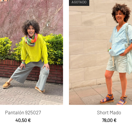
AGOTADO
Pantalón 925027
Short Mado
40,50
€
78,00
€