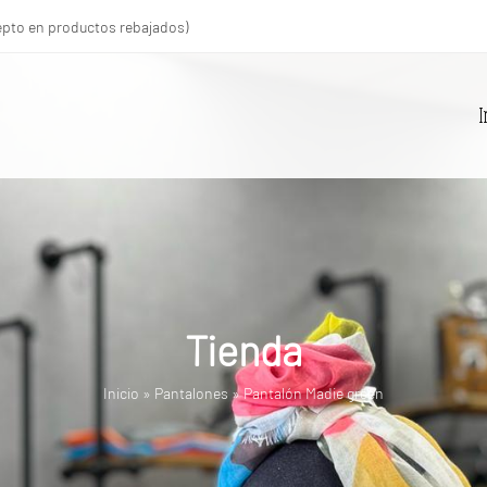
xcepto en productos rebajados)
I
Tienda
Inicio
»
Pantalones
»
Pantalón Madie green