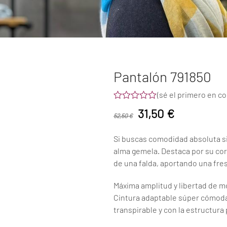
Pantalón 791850
(
sé el primero en c
Valorado
El
El
31,50
€
con
52,50
€
0
precio
precio
de
Si buscas comodidad absoluta sin
5
original
actual
alma gemela. Destaca por su cor
de una falda, aportando una fresc
era:
es:
52,50 €.
31,50 €.
Máxima amplitud y libertad de m
Cintura adaptable súper cómoda 
transpirable y con la estructura