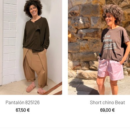
Pantalón 825126
Short chino Beat
67,50
€
69,00
€