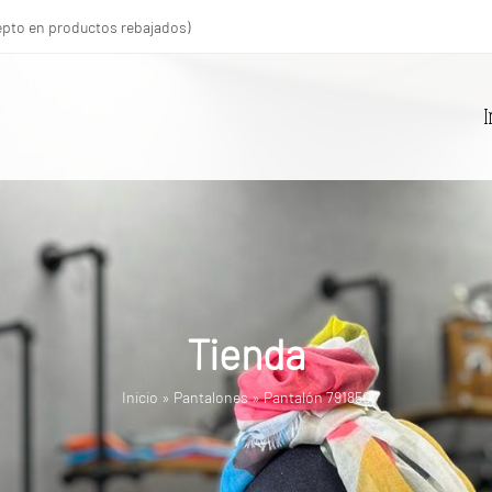
xcepto en productos rebajados)
I
Tienda
Inicio
»
Pantalones
»
Pantalón 791850