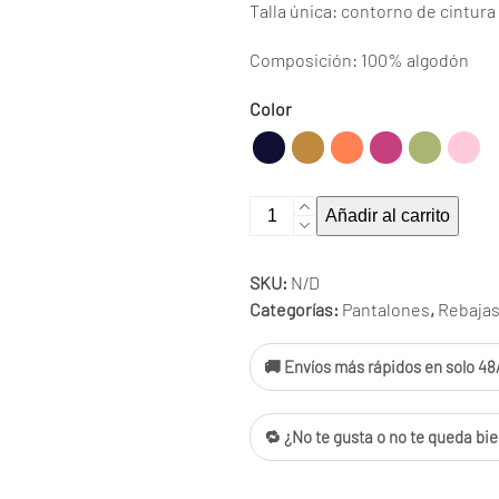
Talla única: contorno de cintura
Composición: 100% algodón
Color
Pantalón
Añadir al carrito
791850
cantidad
SKU:
N/D
Categorías:
Pantalones
,
Rebaja
🚚 Envíos más rápidos en solo 48/
🔁 ¿No te gusta o no te queda bie