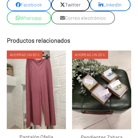
Facebook
Twitter
LinkedIn
Whatsapp
Correo electrónico
Productos relacionados
AHORRAS UN 65%
AHORRAS UN 20%
Pantalón Ofelia
Pendientes Zahara