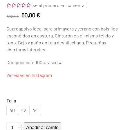
(
sé el primero en comentar
)
Valorado
El
El
50,00
€
132,00
€
con
0
precio
precio
de
Guardapolvo ideal para primavera y verano con bolsillos
5
original
actual
escondidos en costura. Cinturón en el mismo tejido y
era:
es:
tono. Bajo y puño en tela deshilachada. Pequeñas
132,00 €.
50,00 €.
aberturas laterales
Composición: 100% viscosa
Ver vídeo en Instagram
Talla
40
42
44
Chaqueta
Añadir al carrito