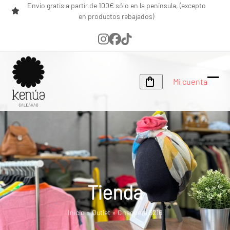
Skip
Envío gratis a partir de 100€ sólo en la península, (excepto
en productos rebajados)
to
content
Instagram
Facebook
Tiktok
Mi cuenta
Ope
Clos
mobi
mobi
men
men
Tienda
Inicio
»
Outlet
»
Chaqueta 6216