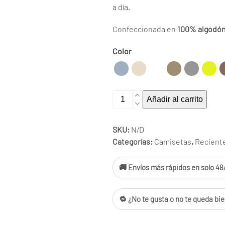
a día.
Confeccionada en
100% algodó
Color
Camiseta
Añadir al carrito
Aparta
cantidad
SKU:
N/D
Categorías:
Camisetas
,
Recient
🚚 Envíos más rápidos en solo 48/
🔁 ¿No te gusta o no te queda bie