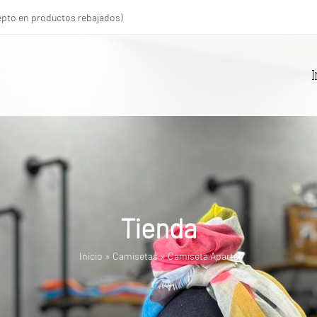
xcepto en productos rebajados)
I
Tienda
Inicio
»
Camisetas
»
Camiseta Aparta