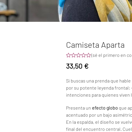
Camiseta Aparta
(
sé el primero en c
Valorado
33,50
€
con
0
de
Si buscas una prenda que hable 
5
por su potente leyenda frontal:
intenciones para quienes viven 
Presenta un
efecto globo
que ap
acentuado por un bajo asimétric
En la espalda, el diseño se vuel
final del encuentro central. Cuel