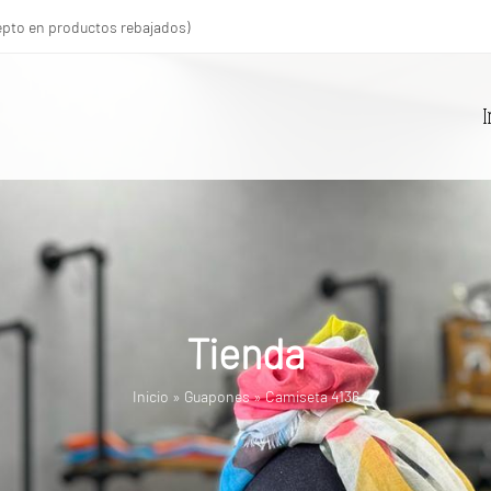
xcepto en productos rebajados)
I
Tienda
Inicio
»
Guapones
»
Camiseta 4136