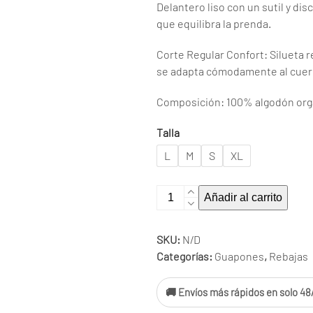
Delantero liso con un sutil y dis
que equilibra la prenda.
Corte Regular Confort: Silueta r
se adapta cómodamente al cuer
Composición: 100% algodón org
Talla
L
M
S
XL
Camiseta
Añadir al carrito
4136
cantidad
SKU:
N/D
Categorías:
Guapones
,
Rebajas
🚚 Envíos más rápidos en solo 48/