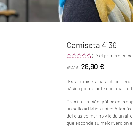
Camiseta 4136
(
sé el primero en c
Valorado
El
El
28,80
€
con
48,00
€
0
precio
precio
de
¡Esta camiseta para chico tiene 
5
original
actual
básico por delante con una ilustr
era:
es:
Gran ilustración gráfica en la e
48,00 €.
28,80 €.
un sello artístico único.Además,
del clásico marino y le da un ai
que esconde su mejor versión en