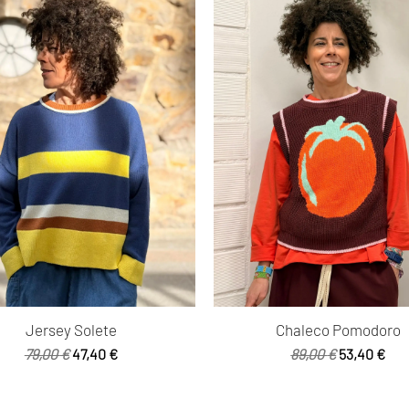
Jersey Solete
Chaleco Pomodoro
El
El
El
El
79,00
€
47,40
€
89,00
€
53,40
€
precio
precio
precio
pre
original
actual
original
act