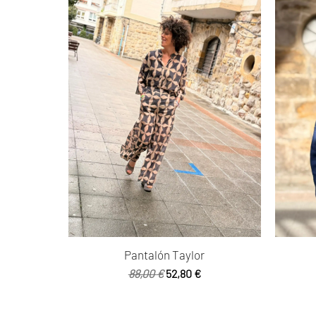
Pantalón Taylor
El
El
88,00
€
52,80
€
precio
precio
original
actual