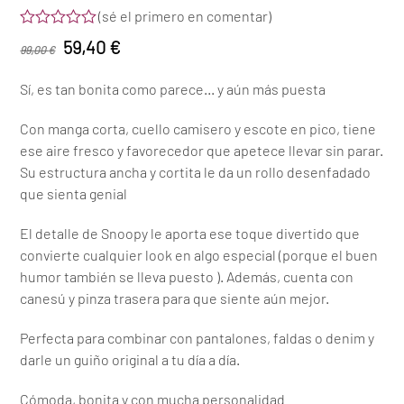
(
sé el primero en comentar
)
Valorado
El
El
59,40
€
99,00
€
con
0
precio
precio
de
Sí, es tan bonita como parece… y aún más puesta
5
original
actual
era:
es:
Con manga corta, cuello camisero y escote en pico, tiene
ese aire fresco y favorecedor que apetece llevar sin parar.
99,00 €.
59,40 €.
Su estructura ancha y cortita le da un rollo desenfadado
que sienta genial
El detalle de Snoopy le aporta ese toque divertido que
convierte cualquier look en algo especial (porque el buen
humor también se lleva puesto ). Además, cuenta con
canesú y pinza trasera para que siente aún mejor.
Perfecta para combinar con pantalones, faldas o denim y
darle un guiño original a tu día a día.
Cómoda, bonita y con mucha personalidad