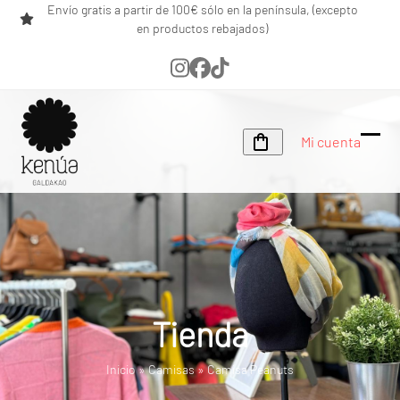
Skip
Envío gratis a partir de 100€ sólo en la península, (excepto
en productos rebajados)
to
content
Instagram
Facebook
Tiktok
Mi cuenta
Ope
Clos
mobi
mobi
men
men
Tienda
Inicio
»
Camisas
»
Camisa Peanuts