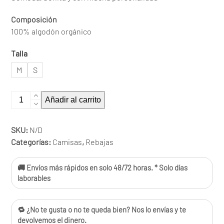
Composición
100% algodón orgánico
Talla
M
S
Camisa
Añadir al carrito
Peanuts
cantidad
SKU:
N/D
Categorías:
Camisas
,
Rebajas
🚚 Envíos más rápidos en solo 48/72 horas. * Solo días
laborables
🔁 ¿No te gusta o no te queda bien? Nos lo envías y te
devolvemos el dinero.