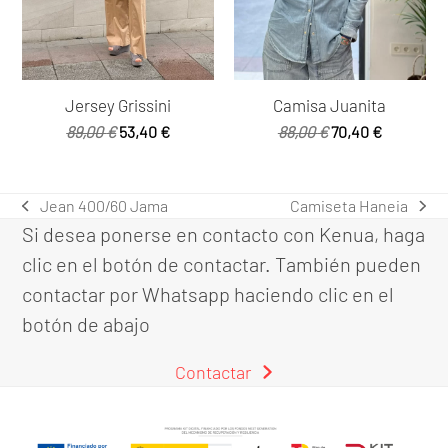
Jersey Grissini
Camisa Juanita
El
El
El
El
89,00
€
53,40
€
88,00
€
70,40
€
precio
precio
precio
precio
original
actual
original
actual
era:
es:
era:
es:
Jean 400/60 Jama
Camiseta Haneia
previous
next
89,00 €.
53,40 €.
88,00 €.
70,40 €.
Si desea ponerse en contacto con Kenua, haga
post:
post:
clic en el botón de contactar. También pueden
contactar por Whatsapp haciendo clic en el
botón de abajo
Contactar