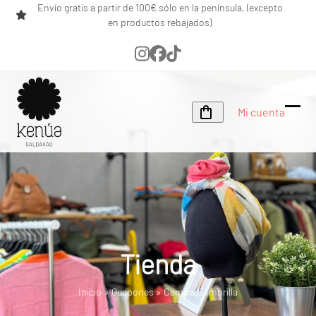
Skip
Envío gratis a partir de 100€ sólo en la península, (excepto
en productos rebajados)
to
content
Instagram
Facebook
Tiktok
Mi cuenta
Ope
Clos
mobi
mobi
men
men
Tienda
Inicio
»
Guapones
»
Camisa Sombrilla