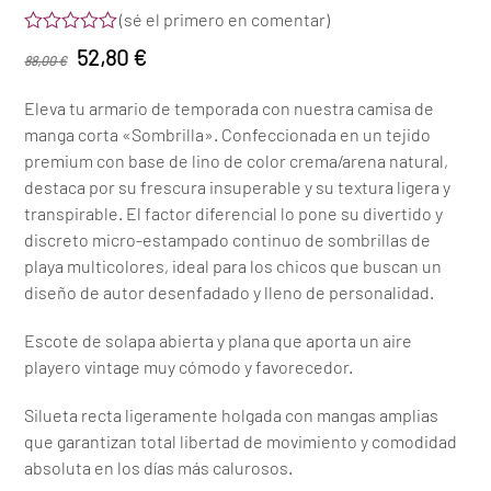
(
sé el primero en comentar
)
Valorado
El
El
52,80
€
88,00
€
con
0
precio
precio
de
Eleva tu armario de temporada con nuestra camisa de
5
original
actual
manga corta «Sombrilla». Confeccionada en un tejido
era:
es:
premium con base de lino de color crema/arena natural,
88,00 €.
52,80 €.
destaca por su frescura insuperable y su textura ligera y
transpirable. El factor diferencial lo pone su divertido y
discreto micro-estampado continuo de sombrillas de
playa multicolores, ideal para los chicos que buscan un
diseño de autor desenfadado y lleno de personalidad.
Escote de solapa abierta y plana que aporta un aire
playero vintage muy cómodo y favorecedor.
Silueta recta ligeramente holgada con mangas amplias
que garantizan total libertad de movimiento y comodidad
absoluta en los días más calurosos.