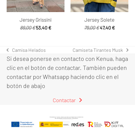
Jersey Grissini
Jersey Solete
El
El
El
El
89,00
€
53,40
€
79,00
€
47,40
€
precio
precio
precio
precio
original
actual
original
actual
era:
es:
era:
es:
Camisa Helados
Camiseta Tirantes Musk
previous
next
89,00 €.
53,40 €.
79,00 €.
47,40 €.
Si desea ponerse en contacto con Kenua, haga
post:
post:
clic en el botón de contactar. También pueden
contactar por Whatsapp haciendo clic en el
botón de abajo
Contactar