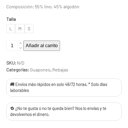
Composición: 55% lino, 45% algodón
Talla
L
M
S
Camisa
Añadir al carrito
Sombrilla
cantidad
SKU:
N/D
Categorías:
Guapones
,
Rebajas
🚚 Envíos más rápidos en solo 48/72 horas. * Solo días
laborables
🔁 ¿No te gusta o no te queda bien? Nos lo envías y te
devolvemos el dinero.