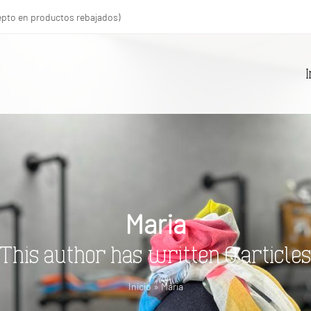
xcepto en productos rebajados)
I
Maria
This author has written 0 article
Inicio
»
Maria